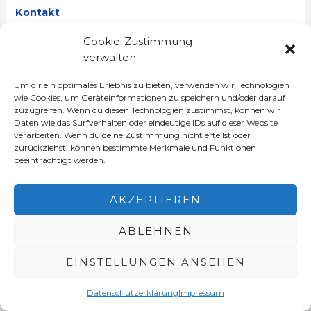
Kontakt
Cookie-Zustimmung
Tel: +49 177 1892 999
verwalten
Email: s.h.s@posteo.de
Um dir ein optimales Erlebnis zu bieten, verwenden wir Technologien
wie Cookies, um Geräteinformationen zu speichern und/oder darauf
Quelle:
http://www.e-recht24.de
zuzugreifen. Wenn du diesen Technologien zustimmst, können wir
Daten wie das Surfverhalten oder eindeutige IDs auf dieser Website
verarbeiten. Wenn du deine Zustimmung nicht erteilst oder
zurückziehst, können bestimmte Merkmale und Funktionen
beeinträchtigt werden.
Impressum
Datenschutzerklärung
AKZEPTIEREN
Copyright © 2026 sicherheitstechnik-haus-service
|Made with
by
dima-digital
ABLEHNEN
EINSTELLUNGEN ANSEHEN
Datenschutzerklärung
Impressum