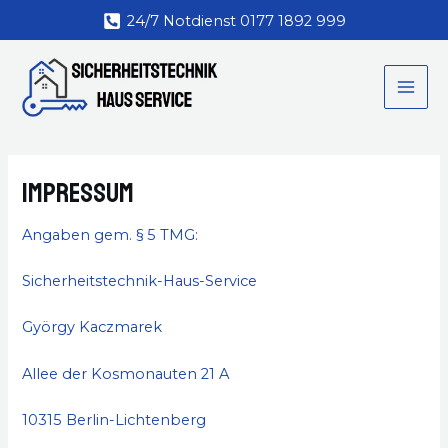
Zum
24/7 Notdienst 0177 1892 999
Inhalt
MAI
springen
ME
Impressum
Angaben gem. § 5 TMG:
Sicherheitstechnik-Haus-Service
György Kaczmarek
Allee der Kosmonauten 21 A
10315 Berlin-Lichtenberg